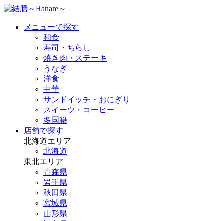
メニューで探す
和食
寿司・ちらし
焼き肉・ステーキ
うなぎ
洋食
中華
サンドイッチ・おにぎり
スイーツ・コーヒー
多国籍
店舗で探す
北海道エリア
北海道
東北エリア
青森県
岩手県
秋田県
宮城県
山形県