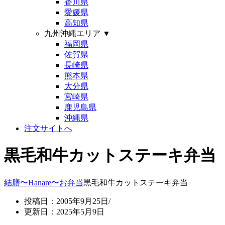
香川県
愛媛県
高知県
九州沖縄エリア
▼
福岡県
佐賀県
長崎県
熊本県
大分県
宮崎県
鹿児島県
沖縄県
注文サイトへ
黒毛和牛カットステーキ弁当
結膳〜Hanare〜
お弁当
黒毛和牛カットステーキ弁当
投稿日：2005年9月25日/
更新日：2025年5月9日