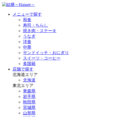
メニューで探す
和食
寿司・ちらし
焼き肉・ステーキ
うなぎ
洋食
中華
サンドイッチ・おにぎり
スイーツ・コーヒー
多国籍
店舗で探す
北海道エリア
北海道
東北エリア
青森県
岩手県
秋田県
宮城県
山形県