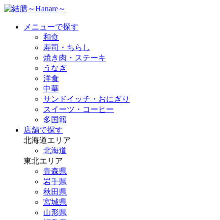
メニューで探す
和食
寿司・ちらし
焼き肉・ステーキ
うなぎ
洋食
中華
サンドイッチ・おにぎり
スイーツ・コーヒー
多国籍
店舗で探す
北海道エリア
北海道
東北エリア
青森県
岩手県
秋田県
宮城県
山形県