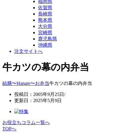
福岡県
佐賀県
長崎県
熊本県
大分県
宮崎県
鹿児島県
沖縄県
注文サイトへ
牛カツの幕の内弁当
結膳〜Hanare〜
お弁当
牛カツの幕の内弁当
投稿日：2005年9月25日/
更新日：2025年5月9日
お役立ちコラム一覧へ
TOPへ