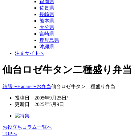
福岡県
佐賀県
長崎県
熊本県
大分県
宮崎県
鹿児島県
沖縄県
注文サイトへ
仙台ロゼ牛タン二種盛り弁当
結膳〜Hanare〜
お弁当
仙台ロゼ牛タン二種盛り弁当
投稿日：2005年9月25日/
更新日：2025年5月9日
お役立ちコラム一覧へ
TOPへ