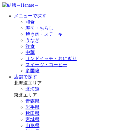
メニューで探す
和食
寿司・ちらし
焼き肉・ステーキ
うなぎ
洋食
中華
サンドイッチ・おにぎり
スイーツ・コーヒー
多国籍
店舗で探す
北海道エリア
北海道
東北エリア
青森県
岩手県
秋田県
宮城県
山形県