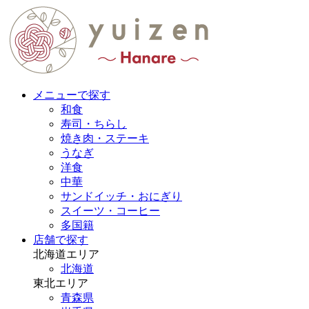
メニューで探す
和食
寿司・ちらし
焼き肉・ステーキ
うなぎ
洋食
中華
サンドイッチ・おにぎり
スイーツ・コーヒー
多国籍
店舗で探す
北海道エリア
北海道
東北エリア
青森県