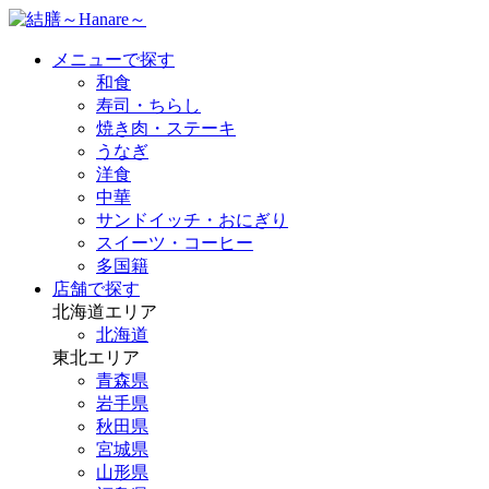
メニューで探す
和食
寿司・ちらし
焼き肉・ステーキ
うなぎ
洋食
中華
サンドイッチ・おにぎり
スイーツ・コーヒー
多国籍
店舗で探す
北海道エリア
北海道
東北エリア
青森県
岩手県
秋田県
宮城県
山形県