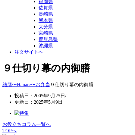
福岡県
佐賀県
長崎県
熊本県
大分県
宮崎県
鹿児島県
沖縄県
注文サイトへ
９仕切り幕の内御膳
結膳〜Hanare〜
お弁当
９仕切り幕の内御膳
投稿日：2005年9月25日/
更新日：2025年5月9日
お役立ちコラム一覧へ
TOPへ