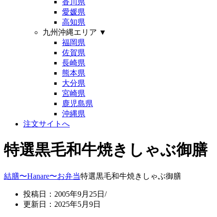
香川県
愛媛県
高知県
九州沖縄エリア
▼
福岡県
佐賀県
長崎県
熊本県
大分県
宮崎県
鹿児島県
沖縄県
注文サイトへ
特選黒毛和牛焼きしゃぶ御膳
結膳〜Hanare〜
お弁当
特選黒毛和牛焼きしゃぶ御膳
投稿日：2005年9月25日/
更新日：2025年5月9日