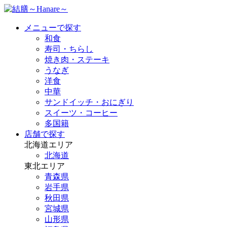
メニューで探す
和食
寿司・ちらし
焼き肉・ステーキ
うなぎ
洋食
中華
サンドイッチ・おにぎり
スイーツ・コーヒー
多国籍
店舗で探す
北海道エリア
北海道
東北エリア
青森県
岩手県
秋田県
宮城県
山形県