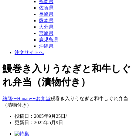
福岡県
佐賀県
長崎県
熊本県
大分県
宮崎県
鹿児島県
沖縄県
注文サイトへ
鰻巻き入りうなぎと和牛しぐ
れ弁当（漬物付き）
結膳〜Hanare〜
お弁当
鰻巻き入りうなぎと和牛しぐれ弁当
（漬物付き）
投稿日：2005年9月25日/
更新日：2025年5月9日