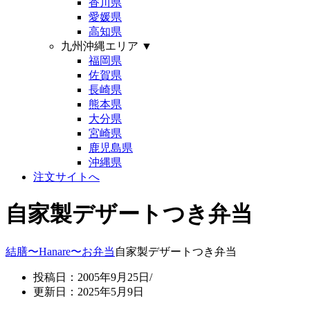
香川県
愛媛県
高知県
九州沖縄エリア
▼
福岡県
佐賀県
長崎県
熊本県
大分県
宮崎県
鹿児島県
沖縄県
注文サイトへ
自家製デザートつき弁当
結膳〜Hanare〜
お弁当
自家製デザートつき弁当
投稿日：2005年9月25日/
更新日：2025年5月9日