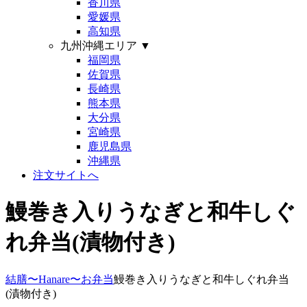
香川県
愛媛県
高知県
九州沖縄エリア
▼
福岡県
佐賀県
長崎県
熊本県
大分県
宮崎県
鹿児島県
沖縄県
注文サイトへ
鰻巻き入りうなぎと和牛しぐ
れ弁当(漬物付き)
結膳〜Hanare〜
お弁当
鰻巻き入りうなぎと和牛しぐれ弁当
(漬物付き)