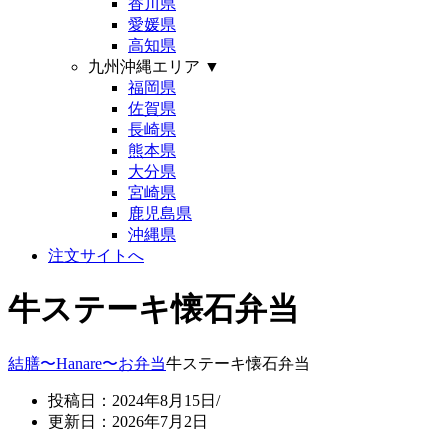
香川県
愛媛県
高知県
九州沖縄エリア
▼
福岡県
佐賀県
長崎県
熊本県
大分県
宮崎県
鹿児島県
沖縄県
注文サイトへ
牛ステーキ懐石弁当
結膳〜Hanare〜
お弁当
牛ステーキ懐石弁当
投稿日：2024年8月15日/
更新日：2026年7月2日