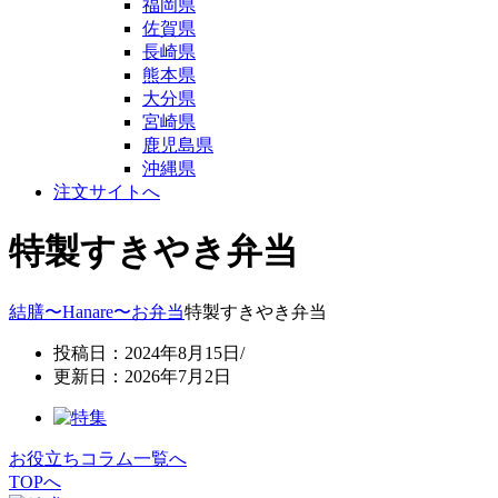
福岡県
佐賀県
長崎県
熊本県
大分県
宮崎県
鹿児島県
沖縄県
注文サイトへ
特製すきやき弁当
結膳〜Hanare〜
お弁当
特製すきやき弁当
投稿日：2024年8月15日/
更新日：2026年7月2日
お役立ちコラム一覧へ
TOPへ