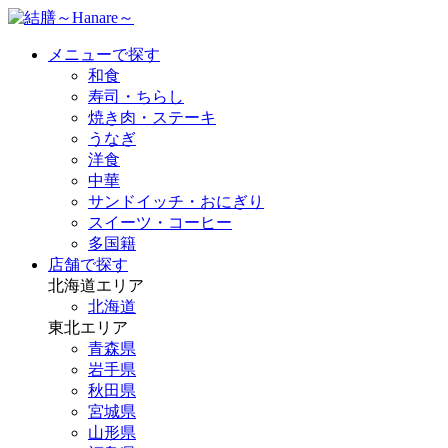
メニューで探す
和食
寿司・ちらし
焼き肉・ステーキ
うなぎ
洋食
中華
サンドイッチ・おにぎり
スイーツ・コーヒー
多国籍
店舗で探す
北海道エリア
北海道
東北エリア
青森県
岩手県
秋田県
宮城県
山形県