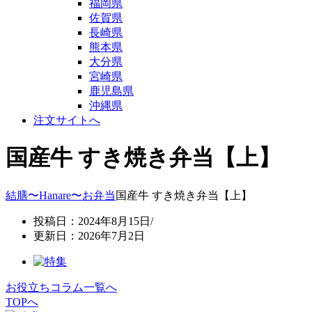
福岡県
佐賀県
長崎県
熊本県
大分県
宮崎県
鹿児島県
沖縄県
注文サイトへ
国産牛 すき焼き弁当【上】
結膳〜Hanare〜
お弁当
国産牛 すき焼き弁当【上】
投稿日：2024年8月15日/
更新日：2026年7月2日
お役立ちコラム一覧へ
TOPへ