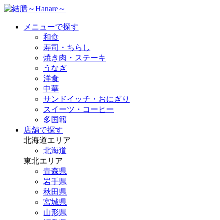
メニューで探す
和食
寿司・ちらし
焼き肉・ステーキ
うなぎ
洋食
中華
サンドイッチ・おにぎり
スイーツ・コーヒー
多国籍
店舗で探す
北海道エリア
北海道
東北エリア
青森県
岩手県
秋田県
宮城県
山形県