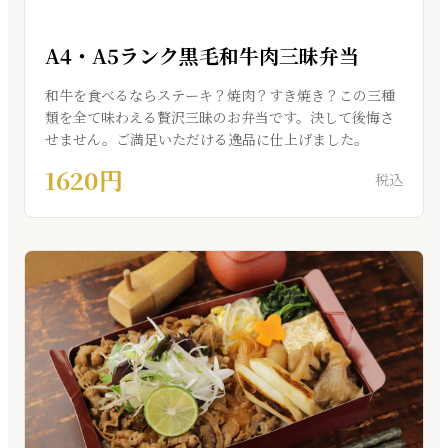
A4・A5ランク黒毛和牛肉三昧弁当
和牛を食べるならステーキ？焼肉？すき焼き？この三種
類を全て味わえる贅沢三昧のお弁当です。決して後悔さ
せません。ご満足いただける逸品に仕上げました。
1620円
税込