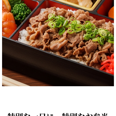
東京の牛肉弁当特集
こだわりの国産牛を使った極上の味わい