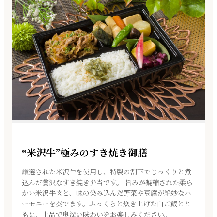
‟米沢牛”極みのすき焼き御膳
厳選された米沢牛を使用し、特製の割下でじっくりと煮
込んだ贅沢なすき焼き弁当です。 旨みが凝縮された柔ら
かい米沢牛肉と、味の染み込んだ野菜や豆腐が絶妙なハ
ーモニーを奏でます。ふっくらと炊き上げた白ご飯とと
もに、上品で奥深い味わいをお楽しみください。