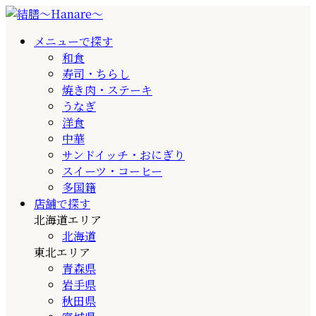
メニューで探す
和食
寿司・ちらし
焼き肉・ステーキ
うなぎ
洋食
中華
サンドイッチ・おにぎり
スイーツ・コーヒー
多国籍
店舗で探す
北海道エリア
北海道
東北エリア
青森県
岩手県
秋田県