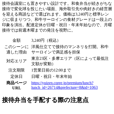
接待会議室にも置きやすい設計です。和食弁当が続きがちな
接待で変化球を投じたい場面、海外取引先や肉好きの経営層
を迎える商談などで選ばれます。価格は3,240円と標準レン
ジに収まりつつ、和牛サーロインの食材グレードは一段上の
印象を演出。配達定休が日曜・祝日・年末年始なので、月曜
接待では前週木曜までの発注を視野に。
金額
3,240円（税込）
このシーンに
洋風仕立てで接待のマンネリを打開。和牛
適した理由
サーロインで満足感を担保
東京23区・多摩エリア（区によって最低注
対応エリア
文額が変動）
注文期限
1営業日前の12:00まで
定休日
日曜・祝日・年末年始
商品ページ
https://yuizen.cqree.jp/premium/lunch?
lunch_id=26714&prefecture=8&id=1063
URL
接待弁当を手配する際の注意点