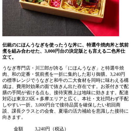
伝統のにほんうなぎを使ったうな丼に、特選牛焼肉丼と筑前
煮を組み合わせた、3,000円台の決定版とも言える二色丼仕
立て。
うなぎ専門店・川三郎が誇る「にほんうなぎ」と特選牛焼
肉、和の定番・筑前煮を一折に集約した彩り御膳。3,240円
の標準レンジでうなぎと和牛の二大食材を同時に味わえる構
成は、費用対効果の面で抜きん出た存在です。お茶付きで配
膳の手間が省ける点も、接待実務上は地味に効きます。配達
対応は東京23区＋多摩エリアと広く、本社・支社問わず手配
しやすい一折。3,000円台で接待品質を確保したい初回商
談、課長クラスとの会食、夏場の活力補給を意識した接待に
向きます。
金額
3,240円（税込）