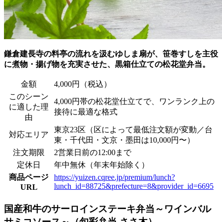
鎌倉建長寺の料亭の流れを汲むゆしま扇が、笹巻すしを主役
に煮物・揚げ物を充実させた、黒箱仕立ての松花堂弁当。
金額
4,000円（税込）
このシーン
4,000円帯の松花堂仕立てで、ワンランク上の
に適した理
接待に最適な格式
由
東京23区（区によって最低注文額が変動／台
対応エリア
東・千代田・文京・墨田は10,000円〜）
注文期限
2営業日前の12:00まで
定休日
年中無休（年末年始除く）
商品ページ
https://yuizen.cqree.jp/premium/lunch?
lunch_id=88725&prefecture=8&provider_id=6695
URL
国産和牛のサーロインステーキ弁当～ワインバル
サミコソース～（旬彩弁当 ささ木）