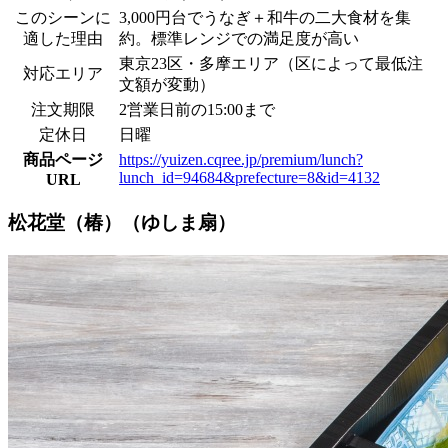
このシーンに
3,000円台でうなぎ＋和牛の二大食材を集
適した理由
約。標準レンジでの満足度が高い
東京23区・多摩エリア（区によって最低注
対応エリア
文額が変動）
注文期限
2営業日前の15:00まで
定休日
日曜
商品ページ
https://yuizen.cqree.jp/premium/lunch?
lunch_id=94684&prefecture=8&id=4132
URL
松花堂（椿）（ゆしま扇）