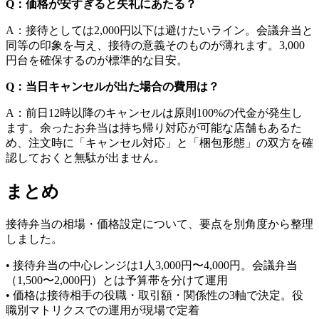
Q：価格が安すぎると失礼にあたる？
A：接待としては2,000円以下は避けたいライン。会議弁当と
同等の印象を与え、接待の意義そのものが薄れます。3,000
円台を確保するのが標準的な目安。
Q：当日キャンセルが出た場合の費用は？
A：前日12時以降のキャンセルは原則100%の代金が発生し
ます。余ったお弁当は持ち帰り対応が可能な店舗もあるた
め、注文時に「キャンセル対応」と「梱包形態」の双方を確
認しておくと無駄が出ません。
まとめ
接待弁当の相場・価格設定について、要点を別角度から整理
しました。
• 接待弁当の中心レンジは1人3,000円〜4,000円。会議弁当
（1,500〜2,000円）とは予算帯を分けて運用
• 価格は接待相手の役職・取引額・関係性の3軸で決定。役
職別マトリクスでの運用が現場で定着