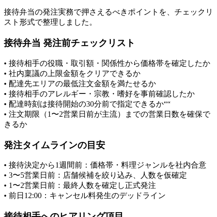
接待弁当の発注実務で押さえるべきポイントを、チェックリ
スト形式で整理しました。
接待弁当 発注前チェックリスト
• 接待相手の役職・取引額・関係性から価格帯を確定したか
• 社内稟議の上限金額をクリアできるか
• 配達先エリアの最低注文金額を満たせるか
• 接待相手のアレルギー・宗教・嗜好を事前確認したか
• 配達時刻は接待開始の30分前で指定できるか““
• 注文期限（1〜2営業日前が主流）までの営業日数を確保で
きるか
発注タイムラインの目安
• 接待決定から1週間前：価格帯・料理ジャンルを社内合意
• 3〜5営業日前：店舗候補を絞り込み、人数を仮確定
• 1〜2営業日前：最終人数を確定し正式発注
• 前日12:00：キャンセル料発生のデッドライン
接待相手へのヒアリング項目