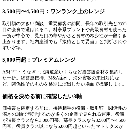
3,500円〜4,500円：ワンランク上のレンジ
取引額の大きい商談、重要顧客の訪問、長年の取引先との節
目の会食で選ばれる帯。料亭系ブランドや高級食材を使った
一折が中心で、見た目の華やかさと食材の希少性が一段引き
上がります。社内稟議でも「接待として妥当」と判断されや
すい水準。
5,000円超：プレミアムレンジ
A5和牛・うなぎ・北海道産いくらなど贈答級食材を集約し
た一折。経営層接待、M&A案件、海外賓客の来日対応な
ど、関係性そのものを格別に演出したい場面で機能します。
価格を決める前に確認したい3軸
価格帯を確定する前に、接待相手の役職・取引額・関係性の
深さの3軸で整理するのが多くの企業で見られる運用。役職
が課長クラスなら3,000円帯、部長クラスなら3,500円〜4,500
円帯、役員クラス以上なら5,000円超といったマトリクスが