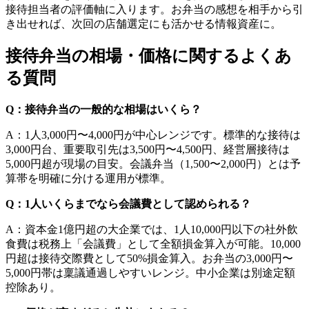
接待担当者の評価軸に入ります。お弁当の感想を相手から引
き出せれば、次回の店舗選定にも活かせる情報資産に。
接待弁当の相場・価格に関するよくあ
る質問
Q：接待弁当の一般的な相場はいくら？
A：1人3,000円〜4,000円が中心レンジです。標準的な接待は
3,000円台、重要取引先は3,500円〜4,500円、経営層接待は
5,000円超が現場の目安。会議弁当（1,500〜2,000円）とは予
算帯を明確に分ける運用が標準。
Q：1人いくらまでなら会議費として認められる？
A：資本金1億円超の大企業では、1人10,000円以下の社外飲
食費は税務上「会議費」として全額損金算入が可能。10,000
円超は接待交際費として50%損金算入。お弁当の3,000円〜
5,000円帯は稟議通過しやすいレンジ。中小企業は別途定額
控除あり。