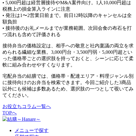
• 5,000円超は経営層接待やM&A案件向け。1人10,000円超は
税務上の損金算入ラインに注意
• 発注は1〜2営業日前まで。前日12時以降のキャンセルは全
額負担
• 接待後のお礼メールまでが業務範囲。次回会食の布石を打
つ流れも含めて評価される
接待弁当の価格設定は、相手への敬意と社内稟議の両立を求
められる繊細な業務。3,000円台・3,500円弱・5,000円超とい
った価格帯ごとの選択肢を持っておくと、シーンに応じて柔
軟に組み合わせやすくなります。
宅配弁当の結膳では、価格帯・配達エリア・料理ジャンル別
に接待向けのお弁当を検索できます。今回ご紹介した3商品
以外にも候補は多数あるため、選択肢の一つとして覗いてみ
てください。
お役立ちコラム一覧へ
TOPへ
メニューで探す