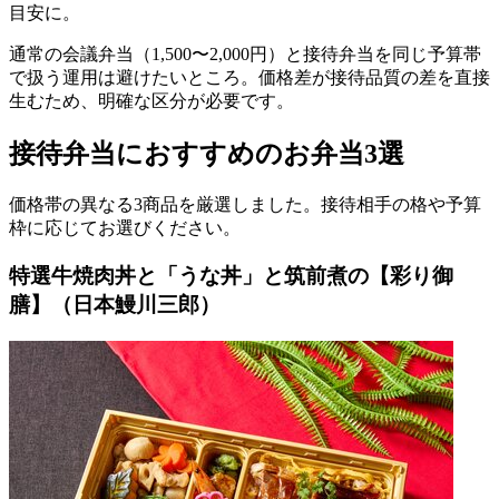
目安に。
通常の会議弁当（1,500〜2,000円）と接待弁当を同じ予算帯
で扱う運用は避けたいところ。価格差が接待品質の差を直接
生むため、明確な区分が必要です。
接待弁当におすすめのお弁当3選
価格帯の異なる3商品を厳選しました。接待相手の格や予算
枠に応じてお選びください。
特選牛焼肉丼と「うな丼」と筑前煮の【彩り御
膳】（日本鰻川三郎）