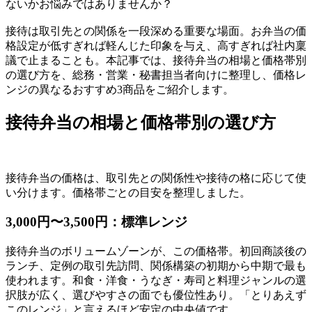
ないかお悩みではありませんか？
接待は取引先との関係を一段深める重要な場面。お弁当の価
格設定が低すぎれば軽んじた印象を与え、高すぎれば社内稟
議で止まることも。本記事では、接待弁当の相場と価格帯別
の選び方を、総務・営業・秘書担当者向けに整理し、価格レ
ンジの異なるおすすめ3商品をご紹介します。
接待弁当の相場と価格帯別の選び方
接待弁当の価格は、取引先との関係性や接待の格に応じて使
い分けます。価格帯ごとの目安を整理しました。
3,000円〜3,500円：標準レンジ
接待弁当のボリュームゾーンが、この価格帯。初回商談後の
ランチ、定例の取引先訪問、関係構築の初期から中期で最も
使われます。和食・洋食・うなぎ・寿司と料理ジャンルの選
択肢が広く、選びやすさの面でも優位性あり。「とりあえず
このレンジ」と言えるほど安定の中央値です。