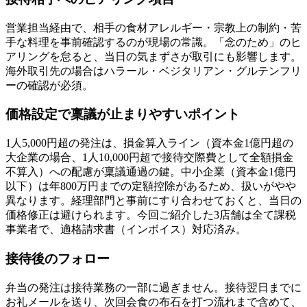
営業担当経由で、相手の食材アレルギー・宗教上の制約・苦
手な料理を事前確認するのが現場の常識。「念のため」のヒ
アリングを怠ると、当日の気まずさが取引にも影響します。
海外取引先の場合はハラール・ベジタリアン・グルテンフリ
ーの確認が必須。
価格設定で稟議が止まりやすいポイント
1人5,000円超の発注は、損金算入ライン（資本金1億円超の
大企業の場合、1人10,000円超で接待交際費として全額損金
不算入）への配慮が稟議通過の鍵。中小企業（資本金1億円
以下）は年800万円までの定額控除があるため、扱いがやや
異なります。経理部門と事前にすり合わせておくと、当日の
価格修正は避けられます。今回ご紹介した3店舗は全て課税
事業者で、適格請求書（インボイス）対応済み。
接待後のフォロー
弁当の発注は接待業務の一部に過ぎません。接待翌日までに
お礼メールを送り、次回会食の布石を打つ流れまで含めて、