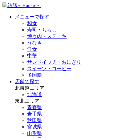
メニューで探す
和食
寿司・ちらし
焼き肉・ステーキ
うなぎ
洋食
中華
サンドイッチ・おにぎり
スイーツ・コーヒー
多国籍
店舗で探す
北海道エリア
北海道
東北エリア
青森県
岩手県
秋田県
宮城県
山形県