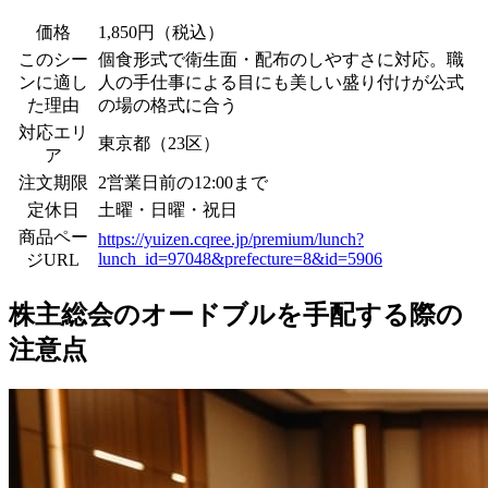
価格
1,850円（税込）
このシー
個食形式で衛生面・配布のしやすさに対応。職
ンに適し
人の手仕事による目にも美しい盛り付けが公式
た理由
の場の格式に合う
対応エリ
東京都（23区）
ア
注文期限
2営業日前の12:00まで
定休日
土曜・日曜・祝日
商品ペー
https://yuizen.cqree.jp/premium/lunch?
lunch_id=97048&prefecture=8&id=5906
ジURL
株主総会のオードブルを手配する際の
注意点