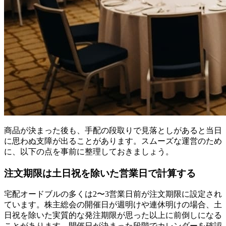
商品が決まった後も、手配の段取りで見落としがあると当日
に思わぬ支障が出ることがあります。スムーズな運営のため
に、以下の点を事前に整理しておきましょう。
注文期限は土日祝を除いた営業日で計算する
宅配オードブルの多くは2〜3営業日前が注文期限に設定され
ています。株主総会の開催日が週明けや連休明けの場合、土
日祝を除いた実質的な発注期限が思った以上に前倒しになる
ことがあります。開催日が決まった段階でカレンダーを確認