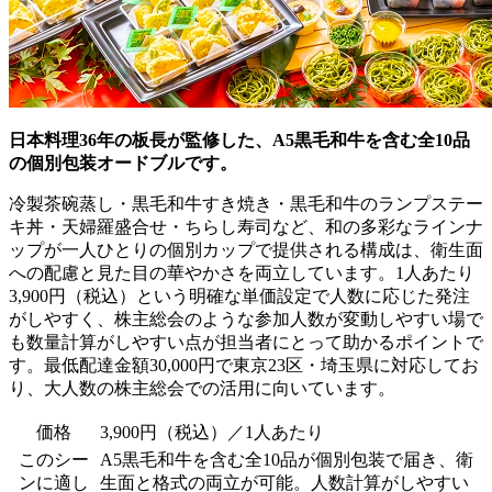
日本料理36年の板長が監修した、A5黒毛和牛を含む全10品
の個別包装オードブルです。
冷製茶碗蒸し・黒毛和牛すき焼き・黒毛和牛のランプステー
キ丼・天婦羅盛合せ・ちらし寿司など、和の多彩なラインナ
ップが一人ひとりの個別カップで提供される構成は、衛生面
への配慮と見た目の華やかさを両立しています。1人あたり
3,900円（税込）という明確な単価設定で人数に応じた発注
がしやすく、株主総会のような参加人数が変動しやすい場で
も数量計算がしやすい点が担当者にとって助かるポイントで
す。最低配達金額30,000円で東京23区・埼玉県に対応してお
り、大人数の株主総会での活用に向いています。
価格
3,900円（税込）／1人あたり
このシー
A5黒毛和牛を含む全10品が個別包装で届き、衛
ンに適し
生面と格式の両立が可能。人数計算がしやすい