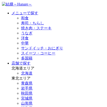
メニューで探す
和食
寿司・ちらし
焼き肉・ステーキ
うなぎ
洋食
中華
サンドイッチ・おにぎり
スイーツ・コーヒー
多国籍
店舗で探す
北海道エリア
北海道
東北エリア
青森県
岩手県
秋田県
宮城県
山形県