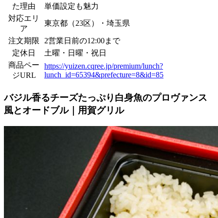
た理由
単価設定も魅力
対応エリ
東京都（23区）・埼玉県
ア
注文期限
2営業日前の12:00まで
定休日
土曜・日曜・祝日
商品ペー
https://yuizen.cqree.jp/premium/lunch?
lunch_id=65394&prefecture=8&id=85
ジURL
バジル香るチーズたっぷり白身魚のプロヴァンス
風とオードブル｜用賀グリル