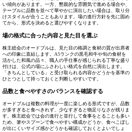
い傾向があります。一方、懇親的な雰囲気で進める場合や、
テーブルに品数を並べて華やかに演出したい場合は、取り分
けスタイルが合うこともあります。場の進行方針を先に固め
てから、形式を決めると選びやすくなります。
場の格式に合った内容と見た目を選ぶ
株主総会のオードブルは、見た目の格調と食材の質が出席者
への印象に直結します。A5ランクの黒毛和牛や旬の食材を
活かした和風の品々、職人の手仕事が感じられる丁寧な盛り
付けは、公式の場にふさわしい格式を自然に演出します。
「きちんとしている」と受け取られる内容かどうかを基準の
ひとつとして持っておくと判断しやすいです。
品数と食べやすさのバランスを確認する
オードブルは複数の料理が一度に楽しめる形式ですが、品数
が多すぎると食べきれず、少なすぎると物足りなさが残りま
す。株主総会では会の進行と並行して食事をとることも多い
ため、箸やスプーンで食べやすい構成かどうか、食べこぼし
が出にくいサイズ感かどうかも確認しておくとよいでしょ