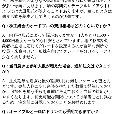
ら、株主総会のような公式の場では個食形式が選ばれること
が多い傾向にあります。場の雰囲気やテーブルレイアウトに
よっては大皿形式が映えることもありますが、迷ったときは
個食形式を基本として考えるのが無難です。
Q：株主総会のオードブルの費用相場はどのくらいですか？
A：内容や形式によって幅がありますが、1人あたり1,500〜
4,000円程度が一般的な目安とされています。場の格式や対
象者の立場に応じてグレードを設定するのが自然な判断で、
役員・来賓向けと一般株主向けでグレードを分けるケースも
少なくありません。
Q：当日急きょ参加人数が増えた場合、追加注文はできます
か？
A：注文期限を過ぎた後の追加対応は難しいケースがほとん
どです。参加人数に少し余裕を持たせた数量で発注しておく
か、追加分を補う手段を事前に考えておくと当日の対応がし
やすくなります。変更可能な期限については業者ごとに異な
るため、注文前に確認しておくことをお勧めします。
Q：オードブルと一緒にドリンクも手配できますか？