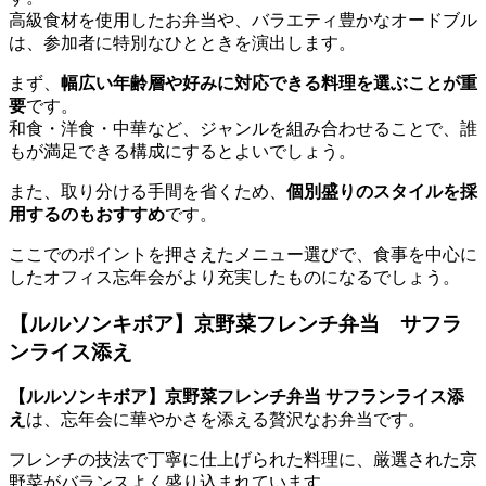
高級食材を使用したお弁当や、バラエティ豊かなオードブル
は、参加者に特別なひとときを演出します。
まず、
幅広い年齢層や好みに対応できる料理を選ぶことが重
要
です。
和食・洋食・中華など、ジャンルを組み合わせることで、誰
もが満足できる構成にするとよいでしょう。
また、取り分ける手間を省くため、
個別盛りのスタイルを採
用するのもおすすめ
です。
ここでのポイントを押さえたメニュー選びで、食事を中心に
したオフィス忘年会がより充実したものになるでしょう。
【ルルソンキボア】京野菜フレンチ弁当 サフラ
ンライス添え
【ルルソンキボア】京野菜フレンチ弁当 サフランライス添
え
は、忘年会に華やかさを添える贅沢なお弁当です。
フレンチの技法で丁寧に仕上げられた料理に、厳選された京
野菜がバランスよく盛り込まれています。