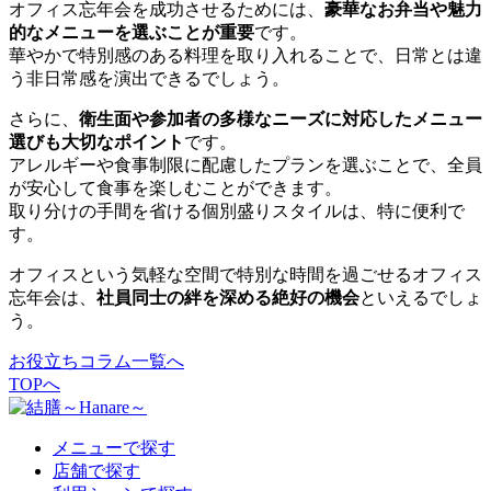
オフィス忘年会を成功させるためには、
豪華なお弁当や魅力
的なメニューを選ぶことが重要
です。
華やかで特別感のある料理を取り入れることで、日常とは違
う非日常感を演出できるでしょう。
さらに、
衛生面や参加者の多様なニーズに対応したメニュー
選びも大切なポイント
です。
アレルギーや食事制限に配慮したプランを選ぶことで、全員
が安心して食事を楽しむことができます。
取り分けの手間を省ける個別盛りスタイルは、特に便利で
す。
オフィスという気軽な空間で特別な時間を過ごせるオフィス
忘年会は、
社員同士の絆を深める絶好の機会
といえるでしょ
う。
お役立ちコラム一覧へ
TOPへ
メニューで探す
店舗で探す