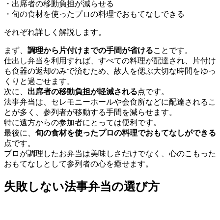
・出席者の移動負担が減らせる
・旬の食材を使ったプロの料理でおもてなしできる
それぞれ詳しく解説します。
まず、
調理から片付けまでの手間が省ける
ことです。
仕出し弁当を利用すれば、すべての料理が配達され、片付け
も食器の返却のみで済むため、故人を偲ぶ大切な時間をゆっ
くりと過ごせます。
次に、
出席者の移動負担が軽減される
点です。
法事弁当は、セレモニーホールや会食所などに配達されるこ
とが多く、参列者が移動する手間を減らせます。
特に遠方からの参加者にとっては便利です。
最後に、
旬の食材を使ったプロの料理でおもてなしができる
点です。
プロが調理したお弁当は美味しさだけでなく、心のこもった
おもてなしとして参列者の心を癒せます。
失敗しない法事弁当の選び方