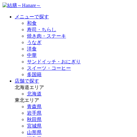
メニューで探す
和食
寿司・ちらし
焼き肉・ステーキ
うなぎ
洋食
中華
サンドイッチ・おにぎり
スイーツ・コーヒー
多国籍
店舗で探す
北海道エリア
北海道
東北エリア
青森県
岩手県
秋田県
宮城県
山形県