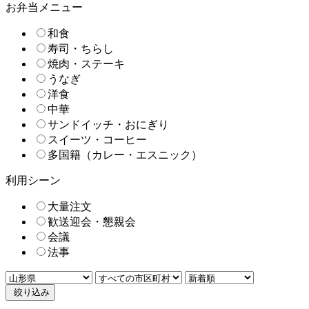
お弁当メニュー
和食
寿司・ちらし
焼肉・ステーキ
うなぎ
洋食
中華
サンドイッチ・おにぎり
スイーツ・コーヒー
多国籍（カレー・エスニック）
利用シーン
大量注文
歓送迎会・懇親会
会議
法事
絞り込み