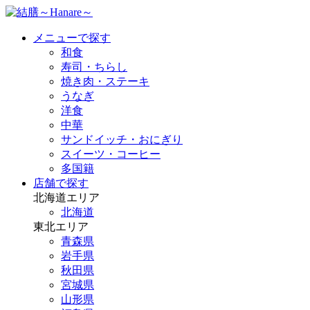
メニューで探す
和食
寿司・ちらし
焼き肉・ステーキ
うなぎ
洋食
中華
サンドイッチ・おにぎり
スイーツ・コーヒー
多国籍
店舗で探す
北海道エリア
北海道
東北エリア
青森県
岩手県
秋田県
宮城県
山形県