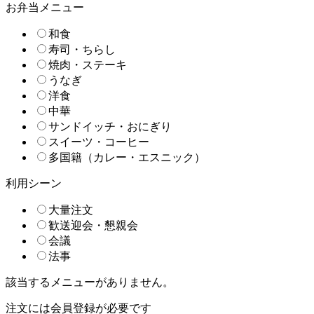
お弁当メニュー
和食
寿司・ちらし
焼肉・ステーキ
うなぎ
洋食
中華
サンドイッチ・おにぎり
スイーツ・コーヒー
多国籍（カレー・エスニック）
利用シーン
大量注文
歓送迎会・懇親会
会議
法事
該当するメニューがありません。
注文には会員登録が必要です