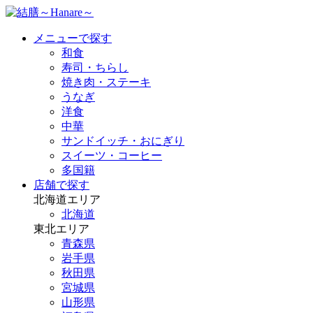
メニューで探す
和食
寿司・ちらし
焼き肉・ステーキ
うなぎ
洋食
中華
サンドイッチ・おにぎり
スイーツ・コーヒー
多国籍
店舗で探す
北海道エリア
北海道
東北エリア
青森県
岩手県
秋田県
宮城県
山形県