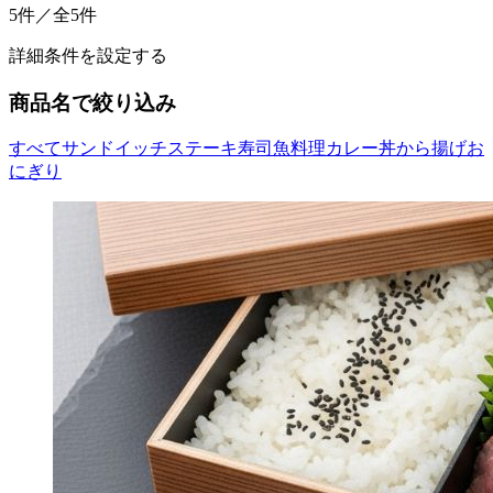
5件／全5件
詳細条件を設定する
商品名で絞り込み
すべて
サンドイッチ
ステーキ
寿司
魚料理
カレー
丼
から揚げ
お
にぎり