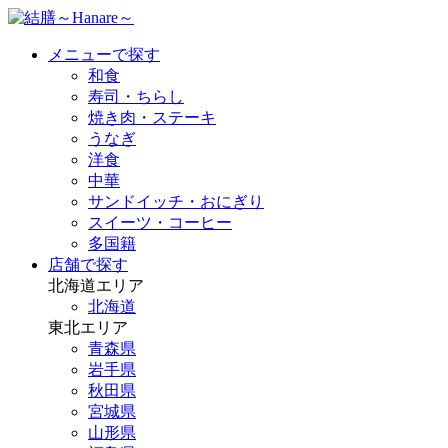
メニューで探す
和食
寿司・ちらし
焼き肉・ステーキ
うなぎ
洋食
中華
サンドイッチ・おにぎり
スイーツ・コーヒー
多国籍
店舗で探す
北海道エリア
北海道
東北エリア
青森県
岩手県
秋田県
宮城県
山形県