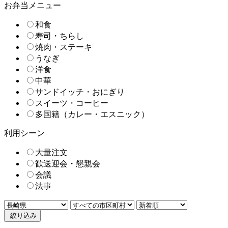
お弁当メニュー
和食
寿司・ちらし
焼肉・ステーキ
うなぎ
洋食
中華
サンドイッチ・おにぎり
スイーツ・コーヒー
多国籍（カレー・エスニック）
利用シーン
大量注文
歓送迎会・懇親会
会議
法事
絞り込み