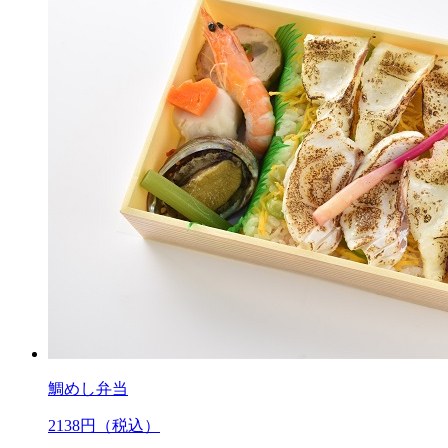
鯛めし弁当
2138
円（税込）