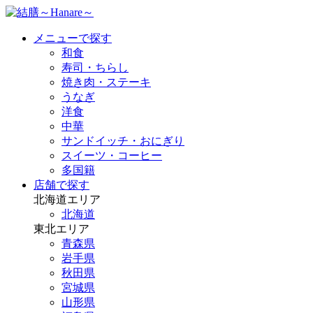
メニューで探す
和食
寿司・ちらし
焼き肉・ステーキ
うなぎ
洋食
中華
サンドイッチ・おにぎり
スイーツ・コーヒー
多国籍
店舗で探す
北海道エリア
北海道
東北エリア
青森県
岩手県
秋田県
宮城県
山形県