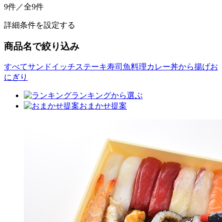
9件／全9件
詳細条件を設定する
商品名で絞り込み
すべて
サンドイッチ
ステーキ
寿司
魚料理
カレー
丼
から揚げ
お
にぎり
ランキングから選ぶ
おまかせ提案