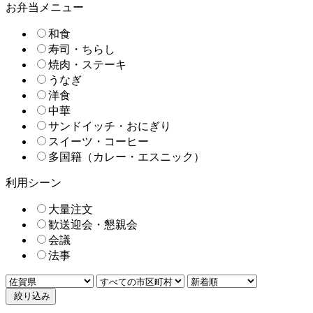
お弁当メニュー
和食
寿司・ちらし
焼肉・ステーキ
うなぎ
洋食
中華
サンドイッチ・おにぎり
スイーツ・コーヒー
多国籍（カレー・エスニック）
利用シーン
大量注文
歓送迎会・懇親会
会議
法事
絞り込み