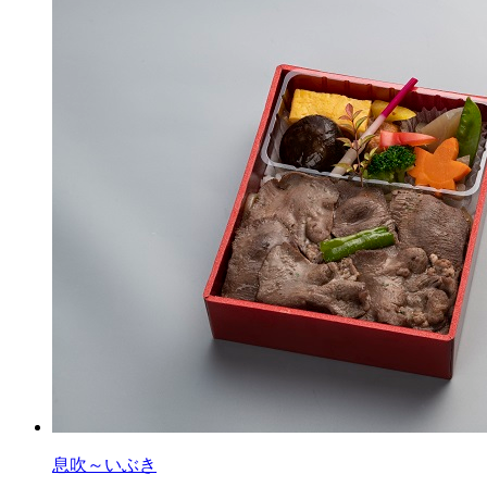
息吹～いぶき