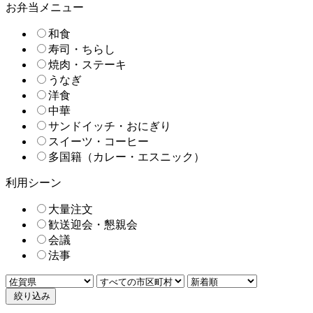
お弁当メニュー
和食
寿司・ちらし
焼肉・ステーキ
うなぎ
洋食
中華
サンドイッチ・おにぎり
スイーツ・コーヒー
多国籍（カレー・エスニック）
利用シーン
大量注文
歓送迎会・懇親会
会議
法事
絞り込み