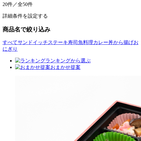
20件／全50件
詳細条件を設定する
商品名で絞り込み
すべて
サンドイッチ
ステーキ
寿司
魚料理
カレー
丼
から揚げ
お
にぎり
ランキングから選ぶ
おまかせ提案