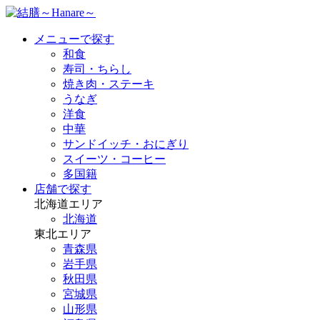
メニューで探す
和食
寿司・ちらし
焼き肉・ステーキ
うなぎ
洋食
中華
サンドイッチ・おにぎり
スイーツ・コーヒー
多国籍
店舗で探す
北海道エリア
北海道
東北エリア
青森県
岩手県
秋田県
宮城県
山形県