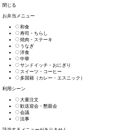
閉じる
お弁当メニュー
和食
寿司・ちらし
焼肉・ステーキ
うなぎ
洋食
中華
サンドイッチ・おにぎり
スイーツ・コーヒー
多国籍（カレー・エスニック）
利用シーン
大量注文
歓送迎会・懇親会
会議
法事
該当するメニューがありません。