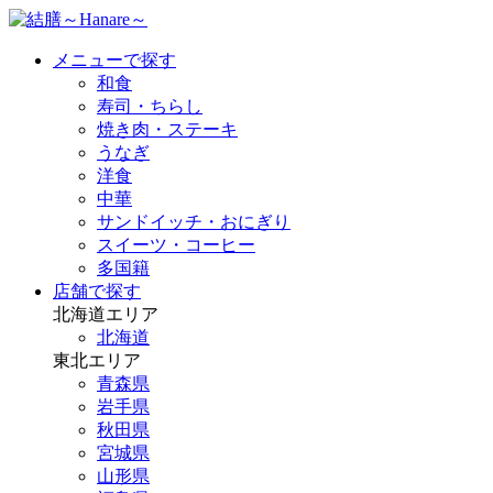
メニューで探す
和食
寿司・ちらし
焼き肉・ステーキ
うなぎ
洋食
中華
サンドイッチ・おにぎり
スイーツ・コーヒー
多国籍
店舗で探す
北海道エリア
北海道
東北エリア
青森県
岩手県
秋田県
宮城県
山形県