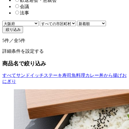
歓送迎会・懇親会
会議
法事
絞り込み
5件／全5件
詳細条件を設定する
商品名で絞り込み
すべて
サンドイッチ
ステーキ
寿司
魚料理
カレー
丼
から揚げ
お
にぎり