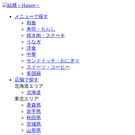
メニューで探す
和食
寿司・ちらし
焼き肉・ステーキ
うなぎ
洋食
中華
サンドイッチ・おにぎり
スイーツ・コーヒー
多国籍
店舗で探す
北海道エリア
北海道
東北エリア
青森県
岩手県
秋田県
宮城県
山形県