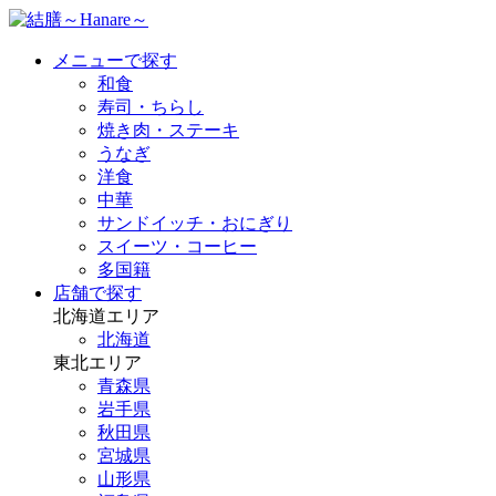
メニューで探す
和食
寿司・ちらし
焼き肉・ステーキ
うなぎ
洋食
中華
サンドイッチ・おにぎり
スイーツ・コーヒー
多国籍
店舗で探す
北海道エリア
北海道
東北エリア
青森県
岩手県
秋田県
宮城県
山形県