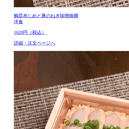
鯛昆布じめと豚のねぎ味噌御膳
洋食
1620
円（税込）
詳細・注文ページへ