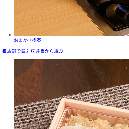
おまかせ提案
🏪
店舗で選ぶ
🍱
弁当から選ぶ