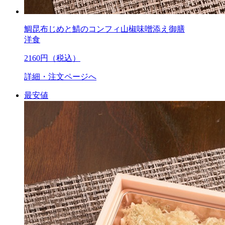
鯛昆布じめと鯖のコンフィ山椒味噌添え御膳
洋食
2160
円（税込）
詳細・注文ページへ
最安値