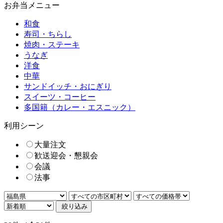
お弁当メニュー
和食
寿司・ちらし
焼肉・ステーキ
うなぎ
洋食
中華
サンドイッチ・おにぎり
スイーツ・コーヒー
多国籍（カレー・エスニック）
利用シーン
大量注文
歓送迎会・懇親会
会議
法事
絞り込み