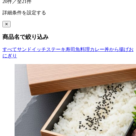
20件／全21件
詳細条件を設定する
✕
商品名で絞り込み
すべて
サンドイッチ
ステーキ
寿司
魚料理
カレー
丼
から揚げ
お
にぎり