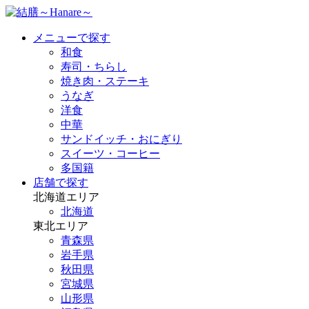
メニューで探す
和食
寿司・ちらし
焼き肉・ステーキ
うなぎ
洋食
中華
サンドイッチ・おにぎり
スイーツ・コーヒー
多国籍
店舗で探す
北海道エリア
北海道
東北エリア
青森県
岩手県
秋田県
宮城県
山形県