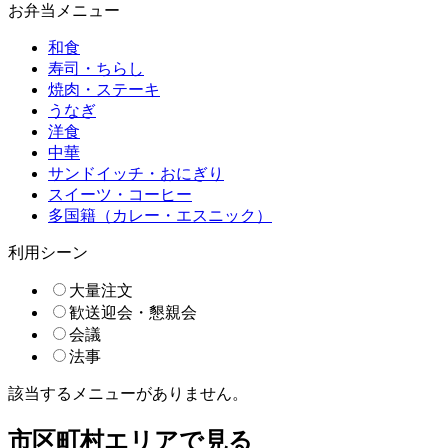
お弁当メニュー
和食
寿司・ちらし
焼肉・ステーキ
うなぎ
洋食
中華
サンドイッチ・おにぎり
スイーツ・コーヒー
多国籍（カレー・エスニック）
利用シーン
大量注文
歓送迎会・懇親会
会議
法事
該当するメニューがありません。
市区町村エリアで見る