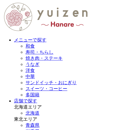
メニューで探す
和食
寿司・ちらし
焼き肉・ステーキ
うなぎ
洋食
中華
サンドイッチ・おにぎり
スイーツ・コーヒー
多国籍
店舗で探す
北海道エリア
北海道
東北エリア
青森県