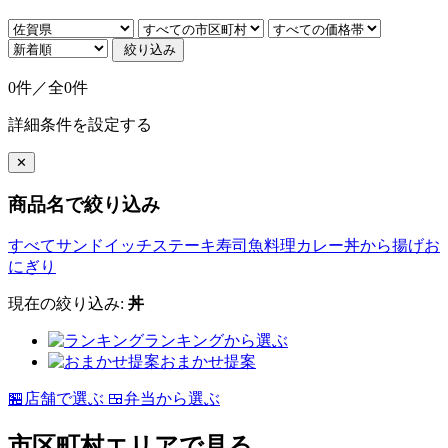
絞り込み
0件／全0件
詳細条件を設定する
✕
商品名で絞り込み
すべて
サンドイッチ
ステーキ
寿司
魚料理
カレー
丼
から揚げ
お
にぎり
現在の絞り込み:
丼
ランキングから選ぶ
おまかせ提案
🏪
店舗で選ぶ
🍱
弁当から選ぶ
市区町村エリアで見る