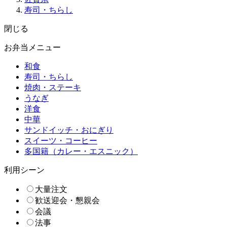
寿司・ちらし
閉じる
お弁当メニュー
和食
寿司・ちらし
焼肉・ステーキ
うなぎ
洋食
中華
サンドイッチ・おにぎり
スイーツ・コーヒー
多国籍（カレー・エスニック）
利用シーン
大量注文
歓送迎会・懇親会
会議
法事