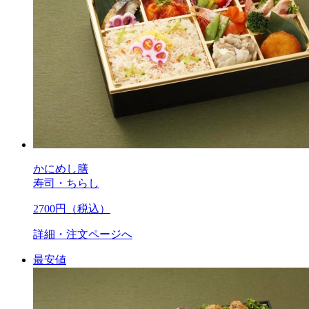
かにめし膳
寿司・ちらし
2700
円（税込）
詳細・注文ページへ
最安値