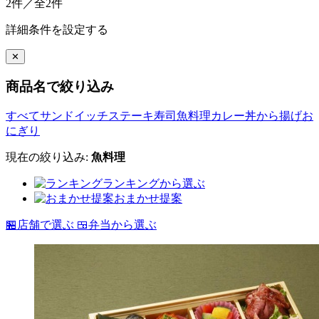
2件／全2件
詳細条件を設定する
✕
商品名で絞り込み
すべて
サンドイッチ
ステーキ
寿司
魚料理
カレー
丼
から揚げ
お
にぎり
現在の絞り込み:
魚料理
ランキングから選ぶ
おまかせ提案
🏪
店舗で選ぶ
🍱
弁当から選ぶ