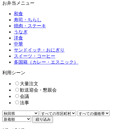
お弁当メニュー
和食
寿司・ちらし
焼肉・ステーキ
うなぎ
洋食
中華
サンドイッチ・おにぎり
スイーツ・コーヒー
多国籍（カレー・エスニック）
利用シーン
大量注文
歓送迎会・懇親会
会議
法事
絞り込み