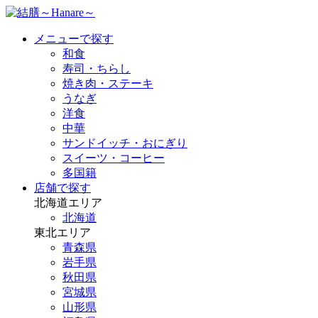
メニューで探す
和食
寿司・ちらし
焼き肉・ステーキ
うなぎ
洋食
中華
サンドイッチ・おにぎり
スイーツ・コーヒー
多国籍
店舗で探す
北海道エリア
北海道
東北エリア
青森県
岩手県
秋田県
宮城県
山形県