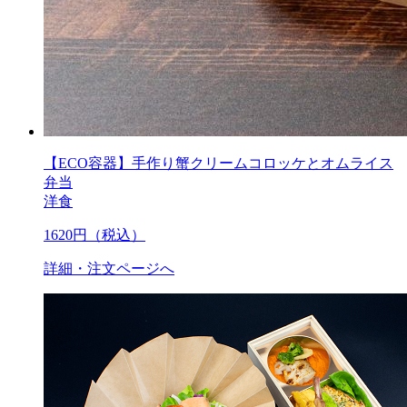
【ECO容器】手作り蟹クリームコロッケとオムライス
弁当
洋食
1620
円（税込）
詳細・注文ページへ