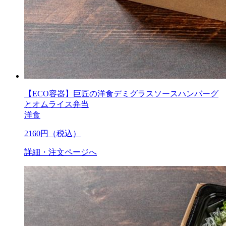
【ECO容器】巨匠の洋食デミグラスソースハンバーグ
とオムライス弁当
洋食
2160
円（税込）
詳細・注文ページへ