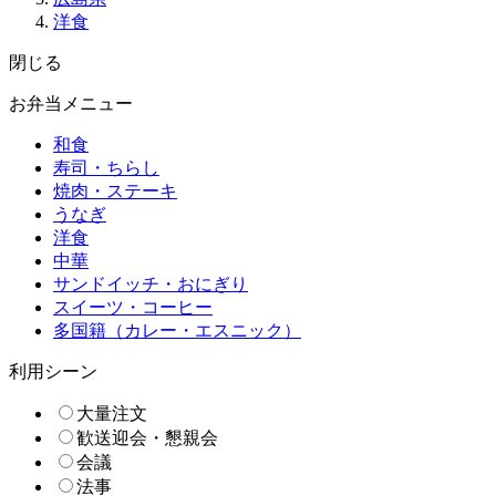
洋食
閉じる
お弁当メニュー
和食
寿司・ちらし
焼肉・ステーキ
うなぎ
洋食
中華
サンドイッチ・おにぎり
スイーツ・コーヒー
多国籍（カレー・エスニック）
利用シーン
大量注文
歓送迎会・懇親会
会議
法事