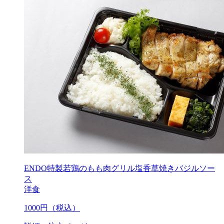
ENDO特製若鶏のもも肉グリル塩香草焼きバジルソー
ス
洋食
1000
円（税込）