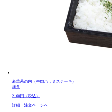
豪華幕の内（牛肉ハラミステーキ）
洋食
2160
円（税込）
詳細・注文ページへ