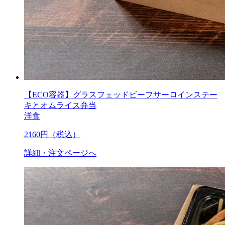
【ECO容器】グラスフェッドビーフサーロインステー
キとオムライス弁当
洋食
2160
円（税込）
詳細・注文ページへ