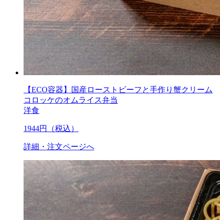
【ECO容器】国産ローストビーフと手作り蟹クリーム
コロッケのオムライス弁当
洋食
1944
円（税込）
詳細・注文ページへ