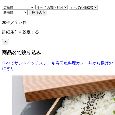
絞り込み
20件／全23件
詳細条件を設定する
✕
商品名で絞り込み
すべて
サンドイッチ
ステーキ
寿司
魚料理
カレー
丼
から揚げ
お
にぎり