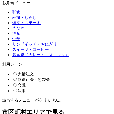
お弁当メニュー
和食
寿司・ちらし
焼肉・ステーキ
うなぎ
洋食
中華
サンドイッチ・おにぎり
スイーツ・コーヒー
多国籍（カレー・エスニック）
利用シーン
大量注文
歓送迎会・懇親会
会議
法事
該当するメニューがありません。
市区町村エリアで見る