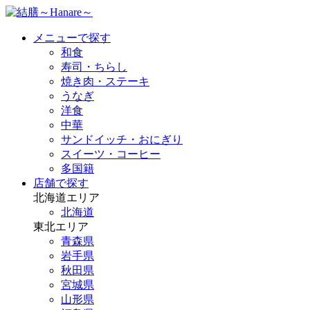
メニューで探す
和食
寿司・ちらし
焼き肉・ステーキ
うなぎ
洋食
中華
サンドイッチ・おにぎり
スイーツ・コーヒー
多国籍
店舗で探す
北海道エリア
北海道
東北エリア
青森県
岩手県
秋田県
宮城県
山形県