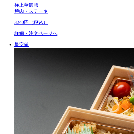
極上華御膳
焼肉・ステーキ
3240
円（税込）
詳細・注文ページへ
最安値