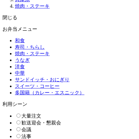
焼肉・ステーキ
閉じる
お弁当メニュー
和食
寿司・ちらし
焼肉・ステーキ
うなぎ
洋食
中華
サンドイッチ・おにぎり
スイーツ・コーヒー
多国籍（カレー・エスニック）
利用シーン
大量注文
歓送迎会・懇親会
会議
法事