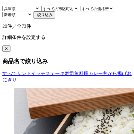
絞り込み
20件／全73件
詳細条件を設定する
✕
商品名で絞り込み
すべて
サンドイッチ
ステーキ
寿司
魚料理
カレー
丼
から揚げ
お
にぎり