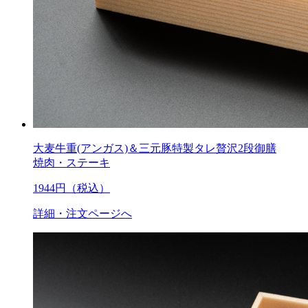
大麦牛重(アンガス)＆三元豚特製タレ贅沢2段御膳
焼肉・ステーキ
1944
円（税込）
詳細・注文ページへ