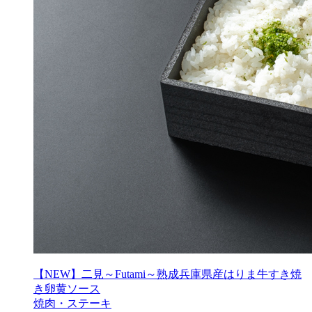
【NEW】二見～Futami～熟成兵庫県産はりま牛すき焼
き卵黄ソース
焼肉・ステーキ