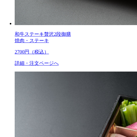
和牛ステーキ贅沢2段御膳
焼肉・ステーキ
2700
円（税込）
詳細・注文ページへ