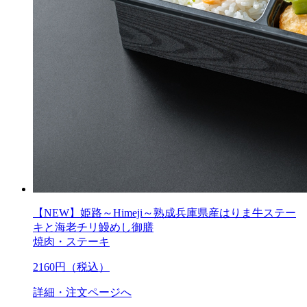
【NEW】姫路～Himeji～熟成兵庫県産はりま牛ステー
キと海老チリ鰻めし御膳
焼肉・ステーキ
2160
円（税込）
詳細・注文ページへ