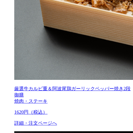
厳選牛カルビ重＆阿波尾鶏ガーリックペッパー焼き2段
御膳
焼肉・ステーキ
1620
円（税込）
詳細・注文ページへ