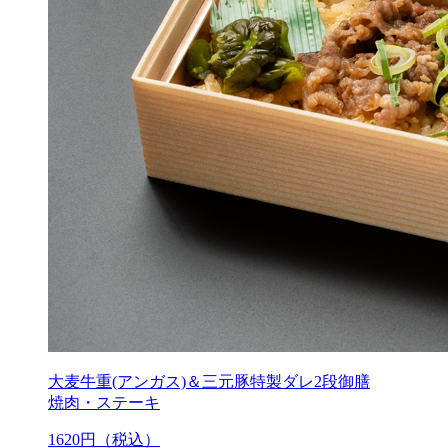
大麦牛重(アンガス)＆三元豚特製ダレ2段御膳
焼肉・ステーキ
1620
円（税込）