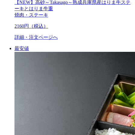
【NEW】高砂～Takasago～熟成兵庫県産はりま牛ステ
ーキとはりま牛重
焼肉・ステーキ
2160
円（税込）
詳細・注文ページへ
最安値