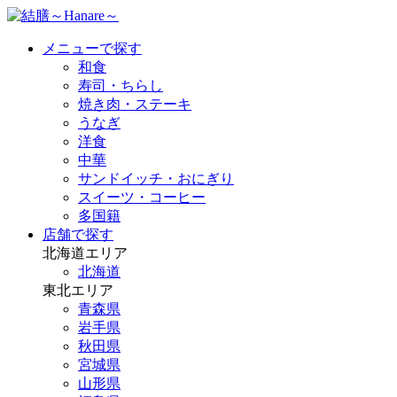
メニューで探す
和食
寿司・ちらし
焼き肉・ステーキ
うなぎ
洋食
中華
サンドイッチ・おにぎり
スイーツ・コーヒー
多国籍
店舗で探す
北海道エリア
北海道
東北エリア
青森県
岩手県
秋田県
宮城県
山形県