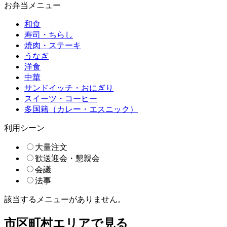
お弁当メニュー
和食
寿司・ちらし
焼肉・ステーキ
うなぎ
洋食
中華
サンドイッチ・おにぎり
スイーツ・コーヒー
多国籍（カレー・エスニック）
利用シーン
大量注文
歓送迎会・懇親会
会議
法事
該当するメニューがありません。
市区町村エリアで見る