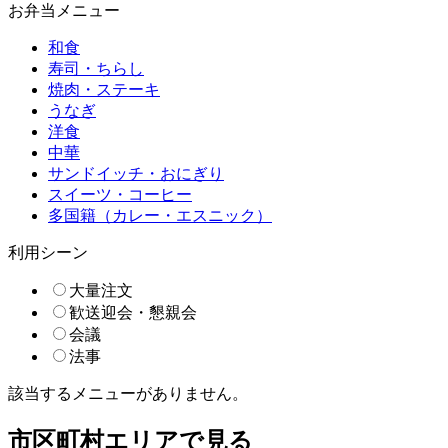
お弁当メニュー
和食
寿司・ちらし
焼肉・ステーキ
うなぎ
洋食
中華
サンドイッチ・おにぎり
スイーツ・コーヒー
多国籍（カレー・エスニック）
利用シーン
大量注文
歓送迎会・懇親会
会議
法事
該当するメニューがありません。
市区町村エリアで見る