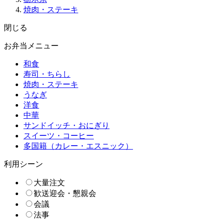
焼肉・ステーキ
閉じる
お弁当メニュー
和食
寿司・ちらし
焼肉・ステーキ
うなぎ
洋食
中華
サンドイッチ・おにぎり
スイーツ・コーヒー
多国籍（カレー・エスニック）
利用シーン
大量注文
歓送迎会・懇親会
会議
法事