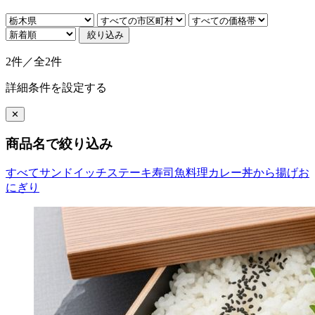
絞り込み
2件／全2件
詳細条件を設定する
✕
商品名で絞り込み
すべて
サンドイッチ
ステーキ
寿司
魚料理
カレー
丼
から揚げ
お
にぎり