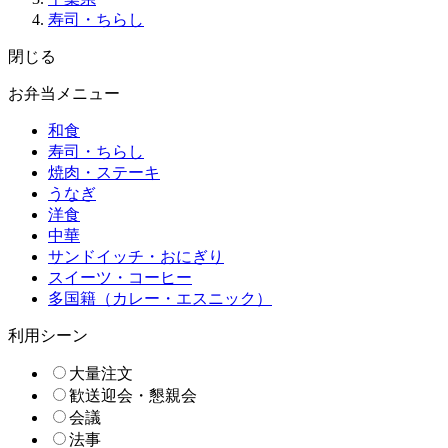
寿司・ちらし
閉じる
お弁当メニュー
和食
寿司・ちらし
焼肉・ステーキ
うなぎ
洋食
中華
サンドイッチ・おにぎり
スイーツ・コーヒー
多国籍（カレー・エスニック）
利用シーン
大量注文
歓送迎会・懇親会
会議
法事