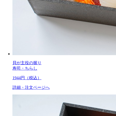
貝が主役の握り
寿司・ちらし
1944
円（税込）
詳細・注文ページへ