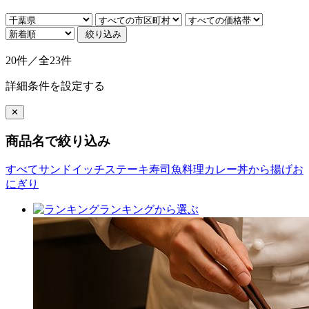
絞り込み
20件／全23件
詳細条件を設定する
✕
商品名で絞り込み
すべて
サンドイッチ
ステーキ
寿司
魚料理
カレー
丼
から揚げ
お
にぎり
ランキングから選ぶ